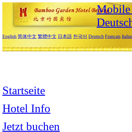
Mobile 
Deutsc
English
简体中文
繁體中文
日本語
한국어
Deutsch
Français
Itali
Startseite
Hotel Info
Jetzt buchen