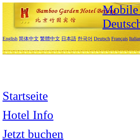
Mobile 
Deutsc
English
简体中文
繁體中文
日本語
한국어
Deutsch
Français
Itali
Startseite
Hotel Info
Jetzt buchen