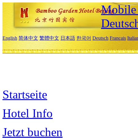
Mobile 
Deutsc
English
简体中文
繁體中文
日本語
한국어
Deutsch
Français
Itali
Startseite
Hotel Info
Jetzt buchen