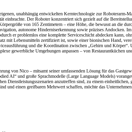
igenen, unabhängig entwickelten Kerntechnologie zur Roboterarm-Mani
einbrachte. Der Roboter konzentriert sich gezielt auf die Bereitstellu
rpergröße von 165 Zentimetern – eine Höhe, die bewusst an die durchs
e Navigation, autonome Hinderniserkennung sowie präzises Andocken
wodurch er problemlos eine komplette Serviceschicht abdecken kann, o
atz mit Lebensmitteln zertifiziert ist, sowie einer bionischen Hand, ve
Serviceausführung und die Koordination zwischen „Gehirn und Körper“.
omplexe gewerbliche Umgebungen anpassen – von Restaurantküchen und
führung von Nico – mitsamt seiner umfassenden Lösung für das Gastgew
ied AI“ und große Sprachmodelle (Large Language Models) vorangetriebe
ichen Dienstleistungsszenarien anzutreffen sind, zu einem einheitliche
ind und einen greifbaren Mehrwert schaffen, möchte das Unternehmen e