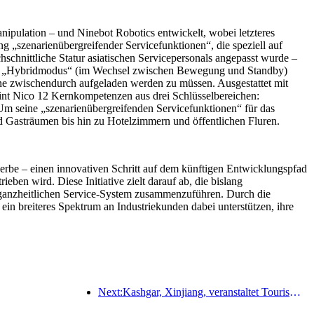
pulation – und Ninebot Robotics entwickelt, wobei letzteres
ng „szenarienübergreifender Servicefunktionen“, die speziell auf
chnittliche Statur asiatischen Servicepersonals angepasst wurde –
. Im „Hybridmodus“ (im Wechsel zwischen Bewegung und Standby)
hne zwischendurch aufgeladen werden zu müssen. Ausgestattet mit
reint Nico 12 Kernkompetenzen aus drei Schlüsselbereichen:
 Um seine „szenarienübergreifenden Servicefunktionen“ für das
 Gasträumen bis hin zu Hotelzimmern und öffentlichen Fluren.
erbe – einen innovativen Schritt auf dem künftigen Entwicklungspfad
n wird. Diese Initiative zielt darauf ab, die bislang
n, ganzheitlichen Service-System zusammenzuführen. Durch die
in breiteres Spektrum an Industriekunden dabei unterstützen, ihre
Next:Kashgar, Xinjiang, veranstaltet Tourismus-Werbeevent zur Förderung des interethnischen Austauschs.