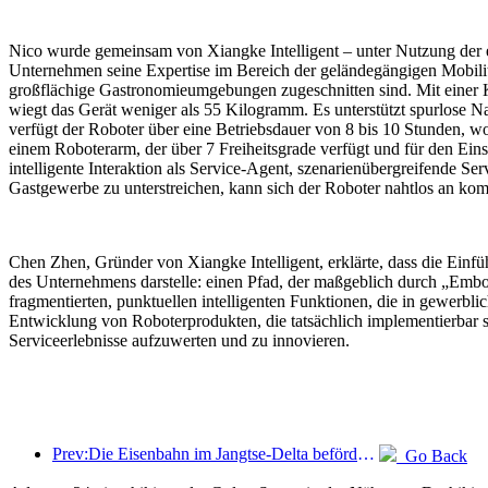
Nico wurde gemeinsam von Xiangke Intelligent – unter Nutzung der e
Unternehmen seine Expertise im Bereich der geländegängigen Mobilität 
großflächige Gastronomieumgebungen zugeschnitten sind. Mit einer Kö
wiegt das Gerät weniger als 55 Kilogramm. Es unterstützt spurlos
verfügt der Roboter über eine Betriebsdauer von 8 bis 10 Stunden, 
einem Roboterarm, der über 7 Freiheitsgrade verfügt und für den Eins
intelligente Interaktion als Service-Agent, szenarienübergreifende 
Gastgewerbe zu unterstreichen, kann sich der Roboter nahtlos an k
Chen Zhen, Gründer von Xiangke Intelligent, erklärte, dass die Ein
des Unternehmens darstelle: einen Pfad, der maßgeblich durch „Embod
fragmentierten, punktuellen intelligenten Funktionen, die in gewerbl
Entwicklung von Roboterprodukten, die tatsächlich implementierbar s
Serviceerlebnisse aufzuwerten und zu innovieren.
Prev:Die Eisenbahn im Jangtse-Delta beförderte während der Maifeiertage über 21,38 Millionen Fahrgäste.
Go Back