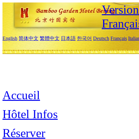
Versio
Françai
English
简体中文
繁體中文
日本語
한국어
Deutsch
Français
Itali
Accueil
Hôtel Infos
Réserver