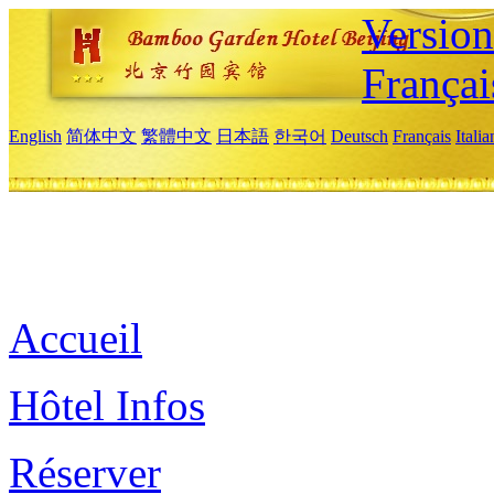
Versio
Françai
English
简体中文
繁體中文
日本語
한국어
Deutsch
Français
Itali
Accueil
Hôtel Infos
Réserver