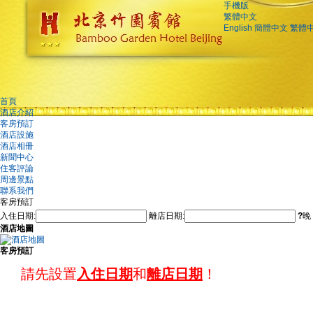
手機版
繁體中文
English
簡體中文
繁體
首頁
酒店介紹
客房預訂
酒店設施
酒店相冊
新聞中心
住客評論
周邊景點
聯系我們
客房預訂
入住日期:
離店日期:
?
晚
酒店地圖
客房預訂
請先設置
入住日期
和
離店日期
！