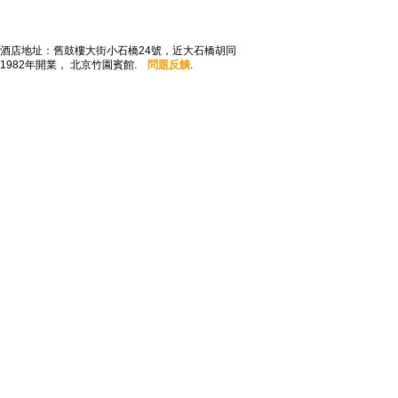
酒店地址：舊鼓樓大街小石橋24號，近大石橋胡同
1982年開業， 北京竹園賓館.
問題反饋
.