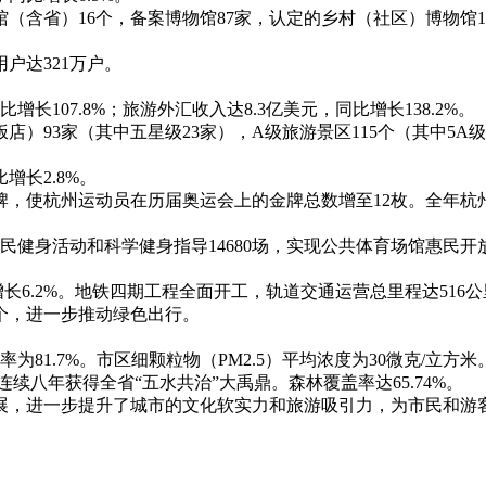
含省）16个，备案博物馆87家，认定的乡村（社区）博物馆1
户达321万户。
107.8%；旅游外汇收入达8.3亿美元，同比增长138.2%。
）93家（其中五星级23家），A级旅游景区115个（其中5A级
增长2.8%。
，使杭州运动员在历届奥运会上的金牌总数增至12枚。全年杭州
健身活动和科学健身指导14680场，实现公共体育场馆惠民开放
长6.2%。地铁四期工程全面开工，轨道交通运营总里程达516公
个，进一步推动绿色出行。
81.7%。市区细颗粒物（PM2.5）平均浓度为30微克/立方米
续八年获得全省“五水共治”大禹鼎。森林覆盖率达65.74%。
，进一步提升了城市的文化软实力和旅游吸引力，为市民和游