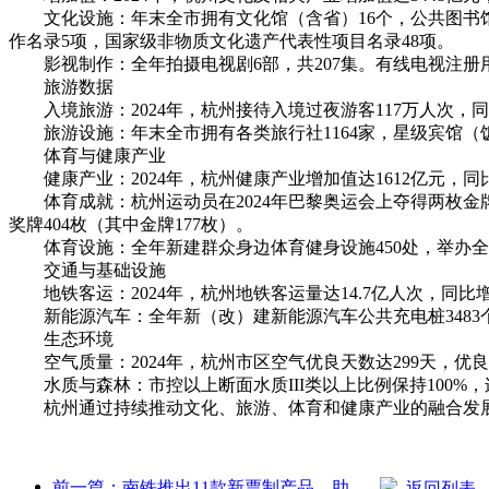
文化设施：年末全市拥有文化馆（含省）16个，公共图书馆（
作名录5项，国家级非物质文化遗产代表性项目名录48项。
影视制作：全年拍摄电视剧6部，共207集。有线电视注册用
旅游数据
入境旅游：2024年，杭州接待入境过夜游客117万人次，同比增长
旅游设施：年末全市拥有各类旅行社1164家，星级宾馆（饭店
体育与健康产业
健康产业：2024年，杭州健康产业增加值达1612亿元，同比
体育成就：杭州运动员在2024年巴黎奥运会上夺得两枚金牌
奖牌404枚（其中金牌177枚）。
体育设施：全年新建群众身边体育健身设施450处，举办全民
交通与基础设施
地铁客运：2024年，杭州地铁客运量达14.7亿人次，同比增
新能源汽车：全年新（改）建新能源汽车公共充电桩3483
生态环境
空气质量：2024年，杭州市区空气优良天数达299天，优良率为
水质与森林：市控以上断面水质III类以上比例保持100%，连
杭州通过持续推动文化、旅游、体育和健康产业的融合发展
前一篇：南铁推出11款新票制产品，助力闽赣两省交通旅游融合发展
返回列表