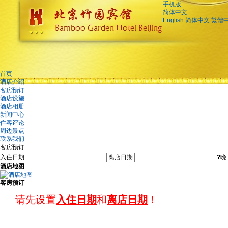
手机版
简体中文
English
简体中文
繁體
首页
酒店介绍
客房预订
酒店设施
酒店相册
新闻中心
住客评论
周边景点
联系我们
客房预订
入住日期:
离店日期:
?
晚
酒店地图
客房预订
请先设置
入住日期
和
离店日期
！