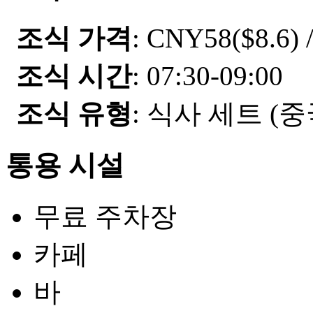
조식 가격
: CNY58($8.6) 
조식 시간
: 07:30-09:00
조식 유형
: 식사 세트 (
통용 시설
무료 주차장
카페
바