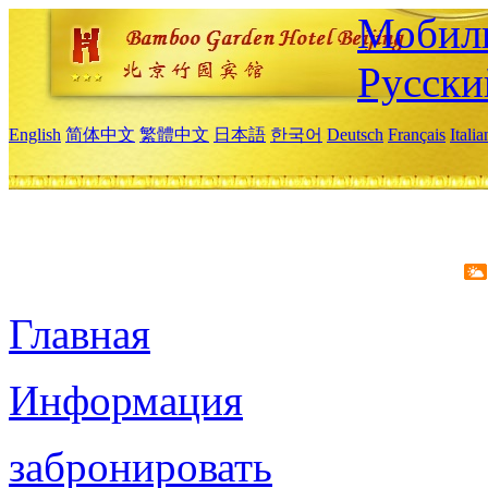
Мобиль
Русски
English
简体中文
繁體中文
日本語
한국어
Deutsch
Français
Itali
Главная
Информация
забронировать