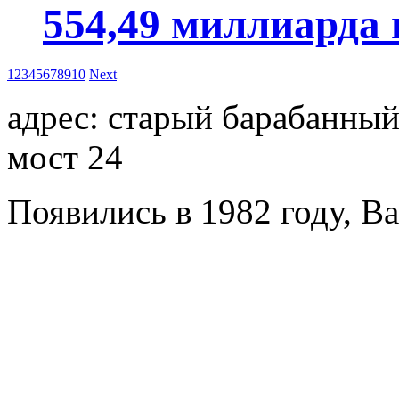
554,49 миллиарда 
1
2
3
4
5
6
7
8
9
10
Next
адрес: старый барабанны
мост 24
Появились в 1982 году, Ba