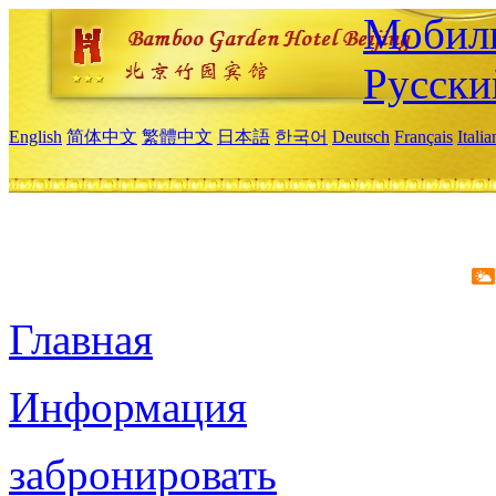
Мобиль
Русски
English
简体中文
繁體中文
日本語
한국어
Deutsch
Français
Itali
Главная
Информация
забронировать