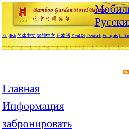
Мобиль
Русски
English
简体中文
繁體中文
日本語
한국어
Deutsch
Français
Itali
Главная
Информация
забронировать