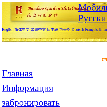
Мобиль
Русски
English
简体中文
繁體中文
日本語
한국어
Deutsch
Français
Itali
Главная
Информация
забронировать